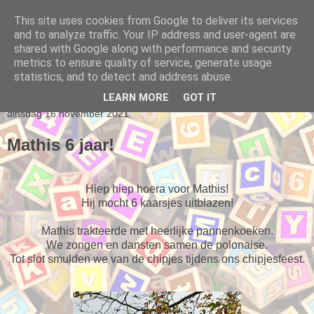
This site uses cookies from Google to deliver its services
and to analyze traffic. Your IP address and user-agent are
Klasblog van juf Romy
shared with Google along with performance and security
metrics to ensure quality of service, generate usage
statistics, and to detect and address abuse.
▼
LEARN MORE
GOT IT
dinsdag 16 november 2021
Mathis 6 jaar!
Hiep hiep hoera voor Mathis!
Hij mocht 6 kaarsjes uitblazen!
Mathis trakteerde met heerlijke pannenkoeken.
We zongen en dansten samen de polonaise.
Tot slot smulden we van de chipjes tijdens ons chipjesfeest.