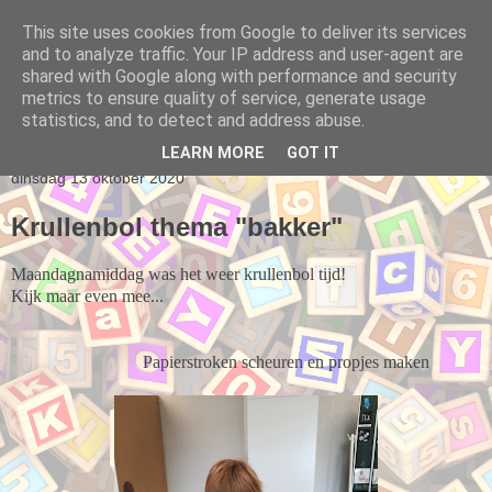
This site uses cookies from Google to deliver its services
and to analyze traffic. Your IP address and user-agent are
Klasblog van juf Romy
shared with Google along with performance and security
metrics to ensure quality of service, generate usage
statistics, and to detect and address abuse.
▼
LEARN MORE
GOT IT
dinsdag 13 oktober 2020
Krullenbol thema "bakker"
Maandagnamiddag was het weer krullenbol tijd!
Kijk maar even mee...
Papierstroken scheuren en propjes maken