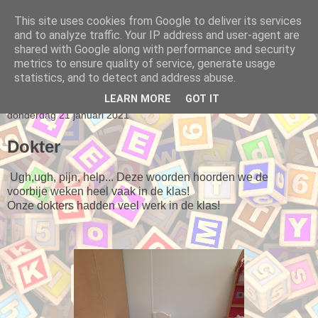
This site uses cookies from Google to deliver its services
and to analyze traffic. Your IP address and user-agent are
Klasblog van juf Romy
shared with Google along with performance and security
metrics to ensure quality of service, generate usage
statistics, and to detect and address abuse.
▼
LEARN MORE
GOT IT
donderdag 21 januari 2021
Dokter
Ugh,ugh, pijn, help... Deze woorden hoorden we de
voorbije weken heel vaak in de klas!
Onze dokters hadden veel werk in de klas!